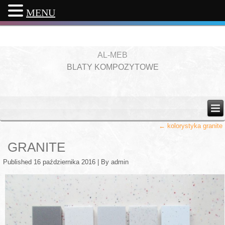
MENU
AL-MEB
BLATY KOMPOZYTOWE
←
kolorystyka granite
GRANITE
Published
16 października 2016
|
By
admin