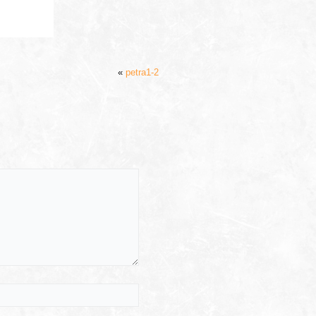
«
petra1-2