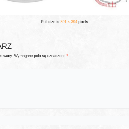
Full size is
891 × 394
pixels
ARZ
ikowany.
Wymagane pola są oznaczone
*