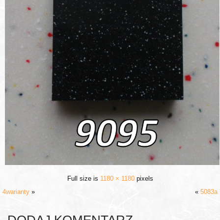
Full size is
1180 × 1180
pixels
4warianty
»
«
5083a
DODAJ KOMENTARZ