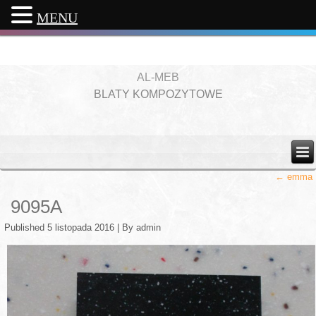
MENU
AL-MEB
BLATY KOMPOZYTOWE
←
emma
9095A
Published
5 listopada 2016
|
By
admin