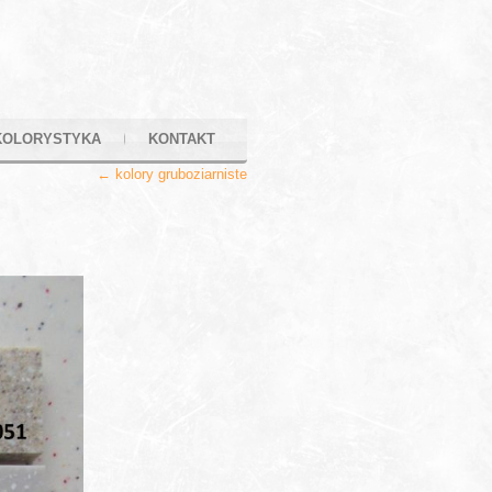
KOLORYSTYKA
KONTAKT
←
kolory gruboziarniste