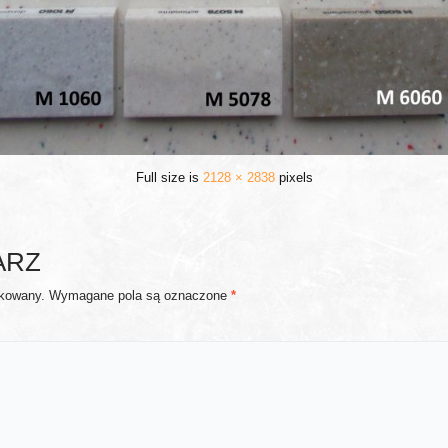
Full size is
2128 × 2838
pixels
ARZ
ikowany.
Wymagane pola są oznaczone
*