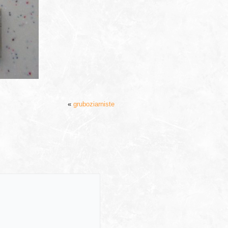
«
gruboziarniste