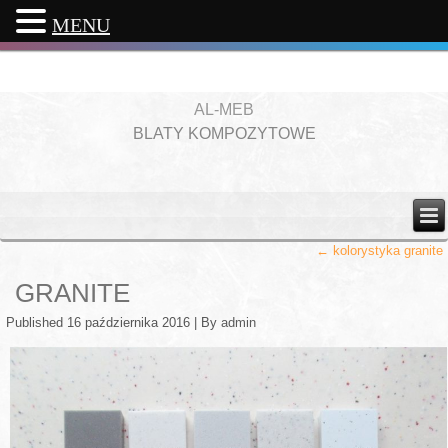
MENU
AL-MEB
BLATY KOMPOZYTOWE
←
kolorystyka granite
GRANITE
Published
16 października 2016
|
By
admin