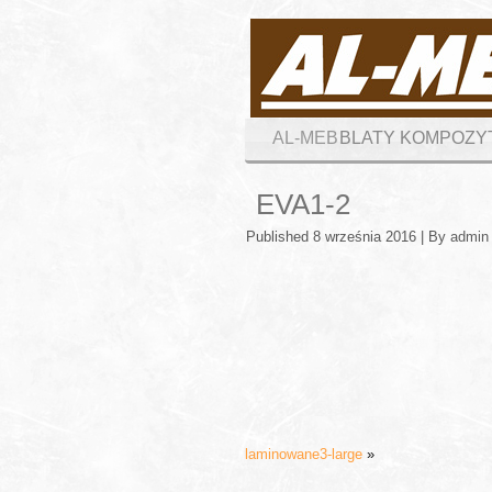
AL-MEB
BLATY KOMPOZ
EVA1-2
Published
8 września 2016
|
By
admin
laminowane3-large
»