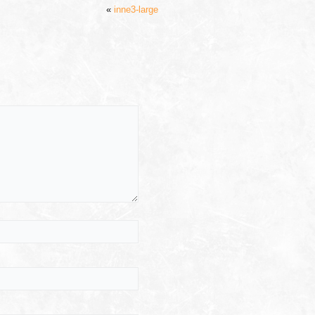
«
inne3-large